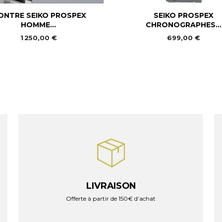


Aperçu rapide
Aperçu rapide
ONTRE SEIKO PROSPEX
SEIKO PROSPEX
HOMME...
CHRONOGRAPHES...
1 250,00 €
699,00 €
LIVRAISON
Offerte à partir de 150€ d’achat