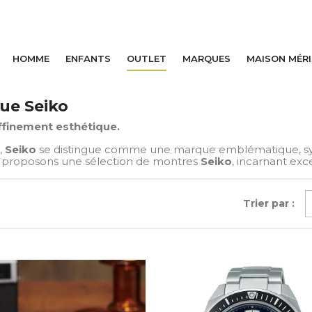
HOMME
ENFANTS
OUTLET
MARQUES
MAISON MÉR
que Seiko
ffinement esthétique.
,
Seiko
se distingue comme une marque emblématique, syn
s proposons une sélection de montres
Seiko
, incarnant exc
Trier par :