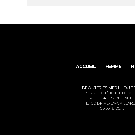
ACCUEIL
FEMME
H
BIJOUTERIES MERILHOU
B
3, RUE DE L’HÔTEL DE VIL
1 PL CHARLES DE GAULL
19100 BRIVE-LA-GAILLAR
05.55.18.05.15