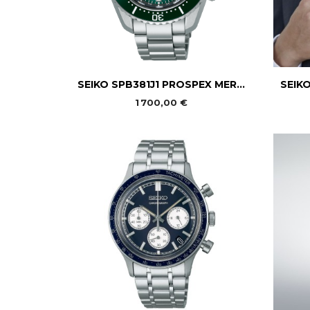

Aperçu rapide
SEIKO SPB381J1 PROSPEX MER...
SEIK
1 700,00 €