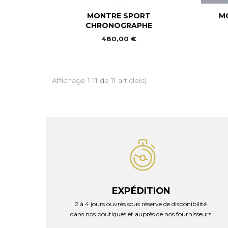

Aperçu rapide
MONTRE SPORT
M
CHRONOGRAPHE
480,00 €
Affichage 1-11 de 11 article(s)
EXPÉDITION
2 à 4 jours ouvrés sous réserve de disponibilité
dans nos boutiques et auprès de nos fournisseurs