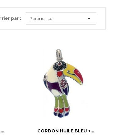

Trier par :
Pertinence

Aperçu rapide
..
CORDON HUILE BLEU +...