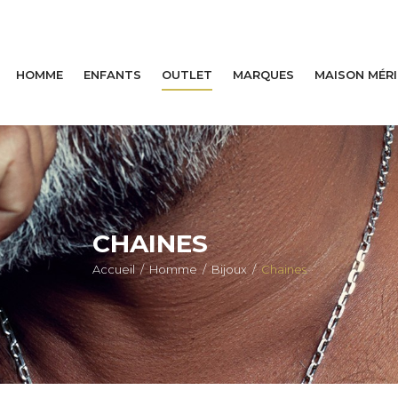
HOMME
ENFANTS
OUTLET
MARQUES
MAISON MÉR
CHAINES
Accueil
/
Homme
/
Bijoux
/
Chaines