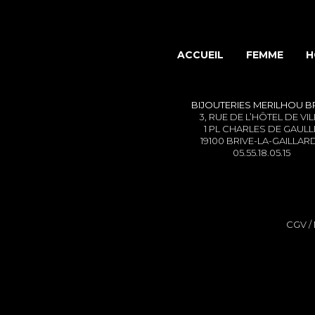
ACCUEIL
FEMME
H
BIJOUTERIES MERILHOU
B
3, RUE DE L’HÔTEL DE VIL
1 PL CHARLES DE GAULL
19100 BRIVE-LA-GAILLAR
05.55.18.05.15
CGV
/