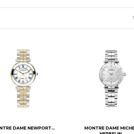


Aperçu rapide
Aperçu rapide
NTRE DAME NEWPORT...
MONTRE DAME MICH
HERBELIN