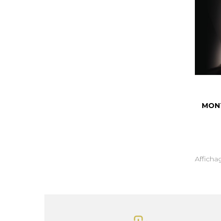
MONT
Affichag