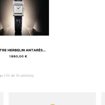

Aperçu rapide
RE HERBELIN ANTARÈS...
1 880,00 €
e 1-10 de 10 article(s)