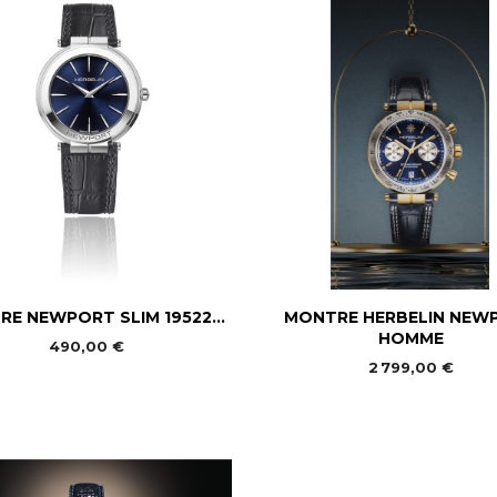


Aperçu rapide
Aperçu rapide
E NEWPORT SLIM 19522...
MONTRE HERBELIN NEW
HOMME
490,00 €
2 799,00 €