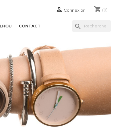
shopping_cart

(0)
Connexion
search
ILHOU
CONTACT