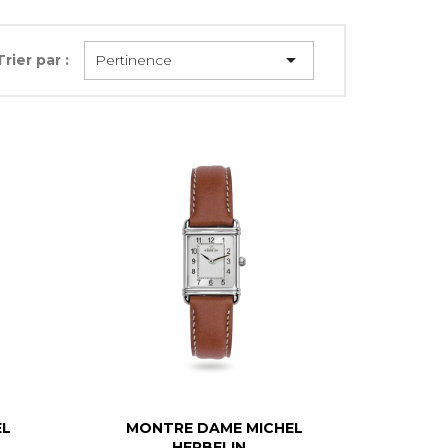

Trier par :
Pertinence

Aperçu rapide
EL
MONTRE DAME MICHEL
HERBELIN...