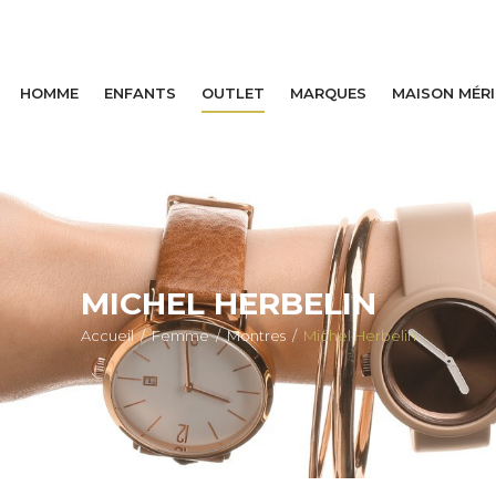
HOMME
ENFANTS
OUTLET
MARQUES
MAISON MÉR
MICHEL HERBELIN
Accueil
/
Femme
/
Montres
/
Michel Herbelin