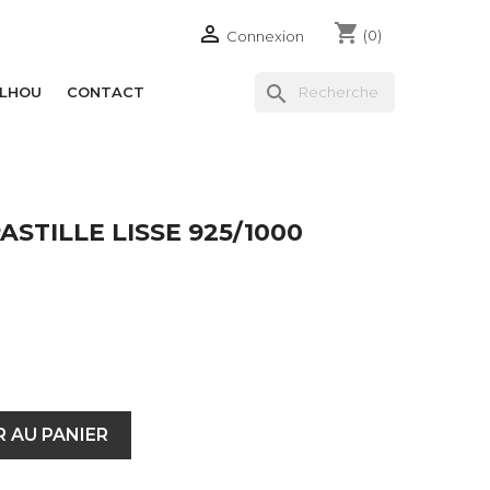
shopping_cart

(0)
Connexion
search
ILHOU
CONTACT
STILLE LISSE 925/1000
 AU PANIER