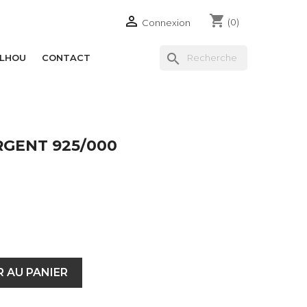
shopping_cart

(0)
Connexion
search
ILHOU
CONTACT
RGENT 925/000
 AU PANIER