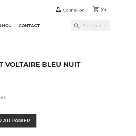
shopping_cart

(0)
Connexion
search
ILHOU
CONTACT
T VOLTAIRE BLEU NUIT
ier
 AU PANIER