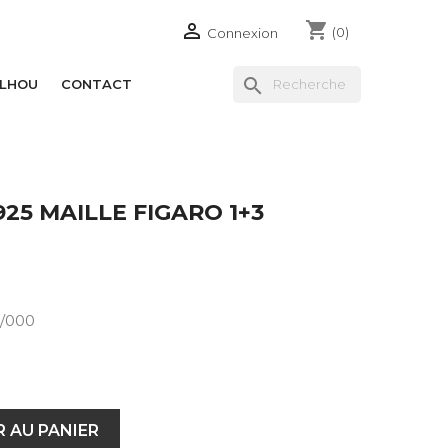
shopping_cart

(0)
Connexion
search
ILHOU
CONTACT
25 MAILLE FIGARO 1+3
5/000
 AU PANIER